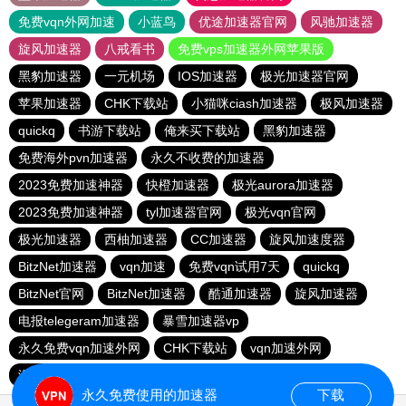
免费vqn外网加速
小蓝鸟
优途加速器官网
风驰加速器
旋风加速器
八戒看书
免费vps加速器外网苹果版
黑豹加速器
一元机场
IOS加速器
极光加速器官网
苹果加速器
CHK下载站
小猫咪ciash加速器
极风加速器
quickq
书游下载站
俺来买下载站
黑豹加速器
免费海外pvn加速器
永久不收费的加速器
2023免费加速神器
快橙加速器
极光aurora加速器
2023免费加速神器
tyl加速器官网
极光vqn官网
极光加速器
西柚加速器
CC加速器
旋风加速度器
BitzNet加速器
vqn加速
免费vqn试用7天
quickq
BitzNet官网
BitzNet加速器
酷通加速器
旋风加速器
电报telegeram加速器
暴雪加速器vp
永久免费vqn加速外网
CHK下载站
vqn加速外网
海鸥下载站
1元机场
永久免费使用的加速器
下载