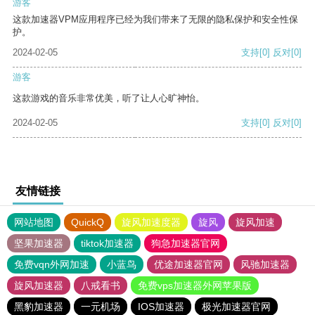
游客
这款加速器VPM应用程序已经为我们带来了无限的隐私保护和安全性保
护。
2024-02-05
支持
[0]
反对
[0]
游客
这款游戏的音乐非常优美，听了让人心旷神怡。
2024-02-05
支持
[0]
反对
[0]
友情链接
网站地图
QuickQ
旋风加速度器
旋风
旋风加速
坚果加速器
tiktok加速器
狗急加速器官网
免费vqn外网加速
小蓝鸟
优途加速器官网
风驰加速器
旋风加速器
八戒看书
免费vps加速器外网苹果版
黑豹加速器
一元机场
IOS加速器
极光加速器官网