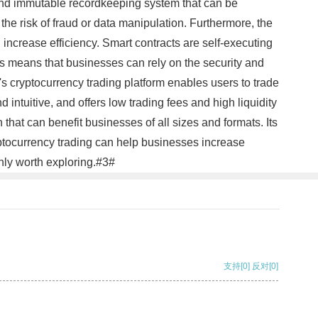
f and immutable recordkeeping system that can be
the risk of fraud or data manipulation. Furthermore, the
increase efficiency. Smart contracts are self-executing
is means that businesses can rely on the security and
's cryptocurrency trading platform enables users to trade
intuitive, and offers low trading fees and high liquidity
hat can benefit businesses of all sizes and formats. Its
yptocurrency trading can help businesses increase
ainly worth exploring.#3#
支持
[0]
反对
[0]