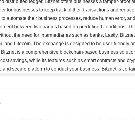
and distributed ledger, Bitznet offers businesses a tamper-proo
r for businesses to keep track of their transactions and reduce 
s to automate their business processes, reduce human error, and 
reement between two parties based on predefined conditions. Th
ithout the need for intermediaries such as banks. Lastly, Bitznet
m, and Litecoin. The exchange is designed to be user-friendly and 
 Bitznet is a comprehensive blockchain-based business solution t
cost savings, while its features such as smart contracts and cr
iable and secure platform to conduct your business, Bitznet is cert
。