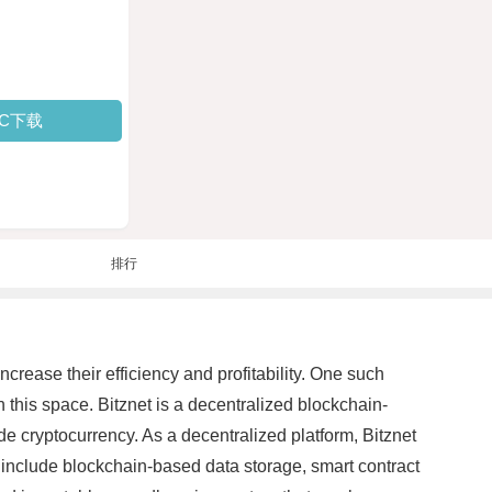
PC下载
排行
crease their efficiency and profitability. One such
 this space. Bitznet is a decentralized blockchain-
de cryptocurrency. As a decentralized platform, Bitznet
s include blockchain-based data storage, smart contract