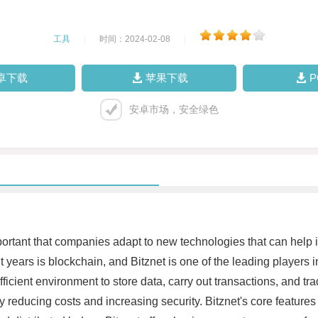
工具
|
时间：2024-02-08
|
卓下载
苹果下载
安卓市场，安全绿色
portant that companies adapt to new technologies that can help in
years is blockchain, and Bitznet is one of the leading players in
icient environment to store data, carry out transactions, and tra
by reducing costs and increasing security. Bitznet's core feature