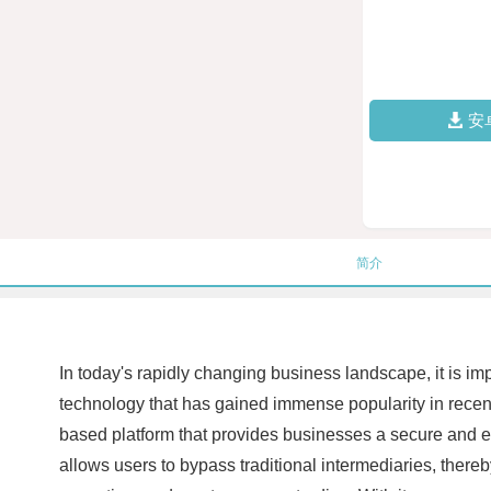
安
简介
In today's rapidly changing business landscape, it is im
technology that has gained immense popularity in recent 
based platform that provides businesses a secure and eff
allows users to bypass traditional intermediaries, there