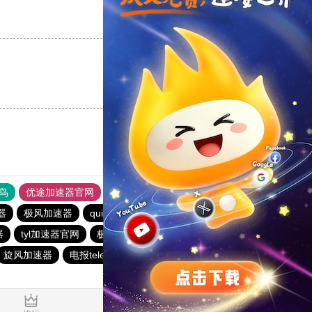
支持
[0]
反对
[0]
支持
[0]
反对
[0]
鸟
优途加速器官网
风驰加速器
旋风加速器
八戒看书
器
极风加速器
quickq
书游下载站
俺来买下载站
器
tyl加速器官网
极光vqn官网
极光加速器
西柚加速器
旋风加速器
电报telegeram加速器
暴雪加速器vp