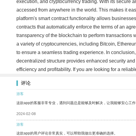
execution, and cryptocurrency trading. With its secure 
accessed from anywhere in the world. This makes it easie
platform's smart contract functionality allows businesse
contracts that automatically enforce the terms of an ag
transparency of the blockchain to perform transactions w
a variety of cryptocurrencies, including Bitcoin, Ethereu
to ensure a seamless trading experience. In conclusion,
decentralized structure provides enhanced security and 
efficiency and profitability. If you are looking for a rel
评论
游客
这款app的客服非常专业，遇到问题总是能够及时解决，让我能够安心工作
2024-02-08
游客
这款app的用户评论非常真实，可以帮助我做出更准确的选择。