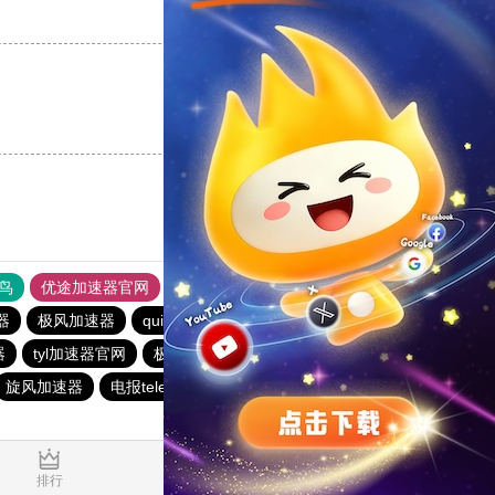
支持
[0]
反对
[0]
支持
[0]
反对
[0]
鸟
优途加速器官网
风驰加速器
旋风加速器
八戒看书
器
极风加速器
quickq
书游下载站
俺来买下载站
器
tyl加速器官网
极光vqn官网
极光加速器
西柚加速器
旋风加速器
电报telegeram加速器
暴雪加速器vp
1.559572s
排行
推荐