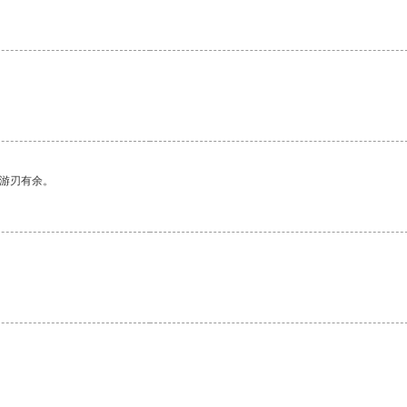
中游刃有余。
。