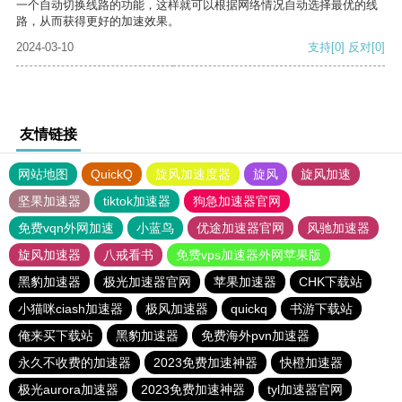
一个自动切换线路的功能，这样就可以根据网络情况自动选择最优的线
路，从而获得更好的加速效果。
2024-03-10
支持
[0]
反对
[0]
友情链接
网站地图
QuickQ
旋风加速度器
旋风
旋风加速
坚果加速器
tiktok加速器
狗急加速器官网
免费vqn外网加速
小蓝鸟
优途加速器官网
风驰加速器
旋风加速器
八戒看书
免费vps加速器外网苹果版
黑豹加速器
极光加速器官网
苹果加速器
CHK下载站
小猫咪ciash加速器
极风加速器
quickq
书游下载站
俺来买下载站
黑豹加速器
免费海外pvn加速器
永久不收费的加速器
2023免费加速神器
快橙加速器
极光aurora加速器
2023免费加速神器
tyl加速器官网