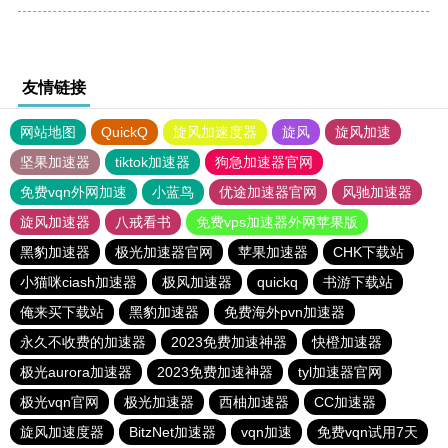
友情链接
网站地图
QuickQ
旋风加速度器
旋风
旋风加速
坚果加速器
tiktok加速器
狗急加速器官网
免费vqn外网加速
小蓝鸟
优途加速器官网
风驰加速器
旋风加速器
八戒看书
免费vps加速器外网苹果版
黑豹加速器
极光加速器官网
苹果加速器
CHK下载站
小猫咪ciash加速器
极风加速器
quickq
书游下载站
俺来买下载站
黑豹加速器
免费海外pvn加速器
永久不收费的加速器
2023免费加速神器
快橙加速器
极光aurora加速器
2023免费加速神器
tyl加速器官网
极光vqn官网
极光加速器
西柚加速器
CC加速器
旋风加速度器
BitzNet加速器
vqn加速
免费vqn试用7天