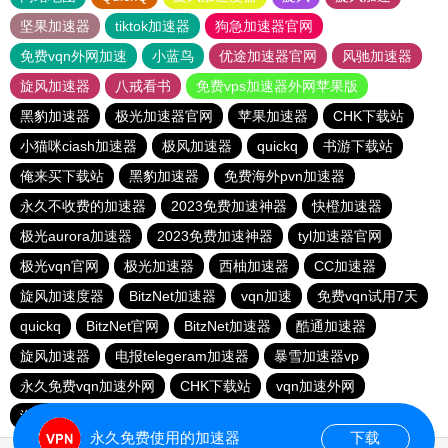
坚果加速器
tiktok加速器
狗急加速器官网
免费vqn外网加速
小蓝鸟
优途加速器官网
风驰加速器
旋风加速器
八戒看书
免费vps加速器外网苹果版
黑豹加速器
极光加速器官网
苹果加速器
CHK下载站
小猫咪ciash加速器
极风加速器
quickq
书游下载站
俺来买下载站
黑豹加速器
免费海外pvn加速器
永久不收费的加速器
2023免费加速神器
快橙加速器
极光aurora加速器
2023免费加速神器
tyl加速器官网
极光vqn官网
极光加速器
西柚加速器
CC加速器
旋风加速度器
BitzNet加速器
vqn加速
免费vqn试用7天
quickq
BitzNet官网
BitzNet加速器
酷通加速器
旋风加速器
电报telegeram加速器
暴雪加速器vp
永久免费vqn加速外网
CHK下载站
vqn加速外网
海鸥下载站
1元机场
永久免费使用的加速器
下载