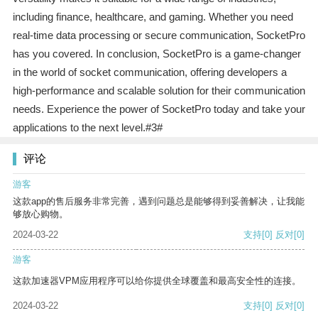
including finance, healthcare, and gaming. Whether you need
real-time data processing or secure communication, SocketPro
has you covered. In conclusion, SocketPro is a game-changer
in the world of socket communication, offering developers a
high-performance and scalable solution for their communication
needs. Experience the power of SocketPro today and take your
applications to the next level.#3#
评论
游客
这款app的售后服务非常完善，遇到问题总是能够得到妥善解决，让我能
够放心购物。
2024-03-22
支持
[0]
反对
[0]
游客
这款加速器VPM应用程序可以给你提供全球覆盖和最高安全性的连接。
2024-03-22
支持
[0]
反对
[0]