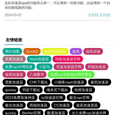
这款加速器app的功能有点单一，可以增加一些新功能，比如增加一个自
动切换线路的功能。
2024-03-23
支持
[0]
反对
[0]
友情链接
网站地图
QuickQ
旋风加速度器
旋风
旋风加速
坚果加速器
tiktok加速器
狗急加速器官网
免费vqn外网加速
小蓝鸟
优途加速器官网
风驰加速器
旋风加速器
八戒看书
免费vps加速器外网苹果版
黑豹加速器
CHK下载站
小猫咪ciash加速器
极风加速器
quickq
书游下载站
俺来买下载站
快橙加速器
2023免费加速神器
tyl加速器官网
极光vqn官网
极光加速器
西柚加速器
CC加速器
旋风加速度器
quickq
BitzNet官网
酷通加速器
永久免费vqn加速外网