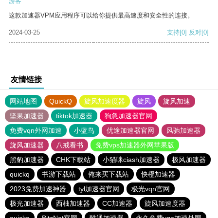
游客
这款加速器VPM应用程序可以给你提供最高速度和安全性的连接。
2024-03-25
支持
[0]
反对
[0]
友情链接
网站地图
QuickQ
旋风加速度器
旋风
旋风加速
坚果加速器
tiktok加速器
狗急加速器官网
免费vqn外网加速
小蓝鸟
优途加速器官网
风驰加速器
旋风加速器
八戒看书
免费vps加速器外网苹果版
黑豹加速器
CHK下载站
小猫咪ciash加速器
极风加速器
quickq
书游下载站
俺来买下载站
快橙加速器
2023免费加速神器
tyl加速器官网
极光vqn官网
极光加速器
西柚加速器
CC加速器
旋风加速度器