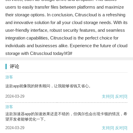
users to easily transfer files between platforms and maximize
their storage options. In conclusion, Citruscloud is a refreshing
and innovative solution for all your cloud storage needs. With its
user-friendly interface, robust security features, and seamless
integration capabilities, Citruscloud is the perfect choice for
individuals and businesses alike. Experience the future of cloud
storage with Citruscloud today!#3#
评论
游客
这款app就像我的财务顾问，让我能够省钱又省心。
2024-03-29
支持
[0]
反对
[0]
游客
这款加速器app的加速效果还是不错的，但偶尔也会出现卡顿的情况，希
望开发者能够优化一下。
2024-03-29
支持
[0]
反对
[0]