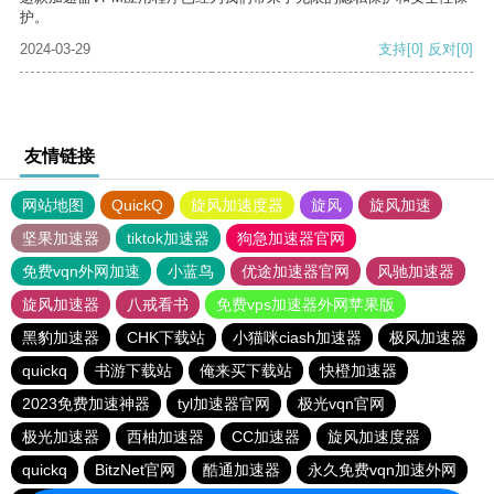
护。
2024-03-29
支持
[0]
反对
[0]
友情链接
网站地图
QuickQ
旋风加速度器
旋风
旋风加速
坚果加速器
tiktok加速器
狗急加速器官网
免费vqn外网加速
小蓝鸟
优途加速器官网
风驰加速器
旋风加速器
八戒看书
免费vps加速器外网苹果版
黑豹加速器
CHK下载站
小猫咪ciash加速器
极风加速器
quickq
书游下载站
俺来买下载站
快橙加速器
2023免费加速神器
tyl加速器官网
极光vqn官网
极光加速器
西柚加速器
CC加速器
旋风加速度器
quickq
BitzNet官网
酷通加速器
永久免费vqn加速外网