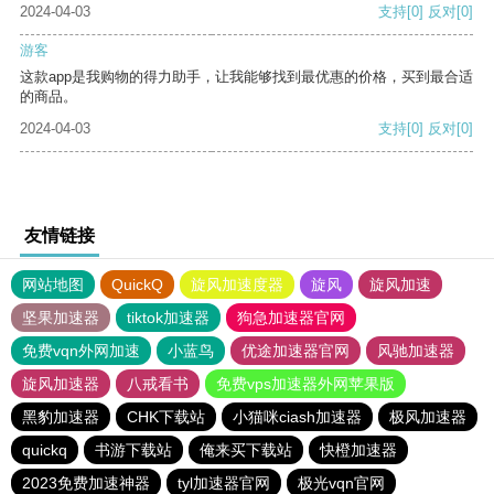
2024-04-03
支持
[0]
反对
[0]
游客
这款app是我购物的得力助手，让我能够找到最优惠的价格，买到最合适
的商品。
2024-04-03
支持
[0]
反对
[0]
友情链接
网站地图
QuickQ
旋风加速度器
旋风
旋风加速
坚果加速器
tiktok加速器
狗急加速器官网
免费vqn外网加速
小蓝鸟
优途加速器官网
风驰加速器
旋风加速器
八戒看书
免费vps加速器外网苹果版
黑豹加速器
CHK下载站
小猫咪ciash加速器
极风加速器
quickq
书游下载站
俺来买下载站
快橙加速器
2023免费加速神器
tyl加速器官网
极光vqn官网