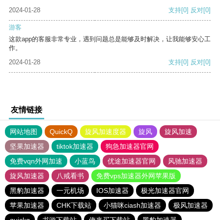
2024-01-28
支持
[0]
反对
[0]
游客
这款app的客服非常专业，遇到问题总是能够及时解决，让我能够安心工
作。
2024-01-28
支持
[0]
反对
[0]
友情链接
网站地图
QuickQ
旋风加速度器
旋风
旋风加速
坚果加速器
tiktok加速器
狗急加速器官网
免费vqn外网加速
小蓝鸟
优途加速器官网
风驰加速器
旋风加速器
八戒看书
免费vps加速器外网苹果版
黑豹加速器
一元机场
IOS加速器
极光加速器官网
苹果加速器
CHK下载站
小猫咪ciash加速器
极风加速器