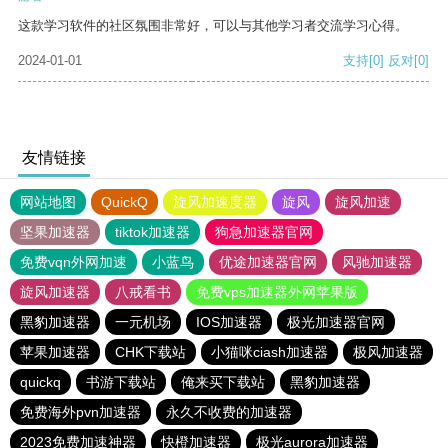
这款学习软件的社区氛围非常好，可以与其他学习者交流学习心得。
2024-01-01
支持
[0]
反对
[0]
友情链接
网站地图
QuickQ
旋风加速度器
旋风
旋风加速
坚果加速器
tiktok加速器
狗急加速器官网
免费vqn外网加速
小蓝鸟
优途加速器官网
风驰加速器
旋风加速器
八戒看书
免费vps加速器外网苹果版
黑豹加速器
一元机场
IOS加速器
极光加速器官网
苹果加速器
CHK下载站
小猫咪ciash加速器
极风加速器
quickq
书游下载站
俺来买下载站
黑豹加速器
免费海外pvn加速器
永久不收费的加速器
2023免费加速神器
快橙加速器
极光aurora加速器