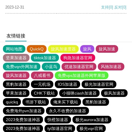
2023-12-31
支持
[0]
反对
[0]
友情链接
网站地图
QuickQ
旋风加速度器
旋风
旋风加速
坚果加速器
tiktok加速器
狗急加速器官网
免费vqn外网加速
小蓝鸟
优途加速器官网
风驰加速器
旋风加速器
八戒看书
免费vps加速器外网苹果版
黑豹加速器
一元机场
IOS加速器
极光加速器官网
苹果加速器
CHK下载站
小猫咪ciash加速器
极风加速器
quickq
书游下载站
俺来买下载站
黑豹加速器
免费海外pvn加速器
永久不收费的加速器
2023免费加速神器
快橙加速器
极光aurora加速器
2023免费加速神器
tyl加速器官网
极光vqn官网