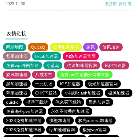
2023-12-30
支持
[0]
反对
[0]
友情链接
网站地图
QuickQ
旋风加速度器
旋风
旋风加速
坚果加速器
tiktok加速器
狗急加速器官网
免费vqn外网加速
小蓝鸟
优途加速器官网
风驰加速器
旋风加速器
八戒看书
免费vps加速器外网苹果版
黑豹加速器
一元机场
IOS加速器
极光加速器官网
苹果加速器
CHK下载站
小猫咪ciash加速器
极风加速器
quickq
书游下载站
俺来买下载站
黑豹加速器
免费海外pvn加速器
永久不收费的加速器
2023免费加速神器
快橙加速器
极光aurora加速器
2023免费加速神器
tyl加速器官网
极光vqn官网