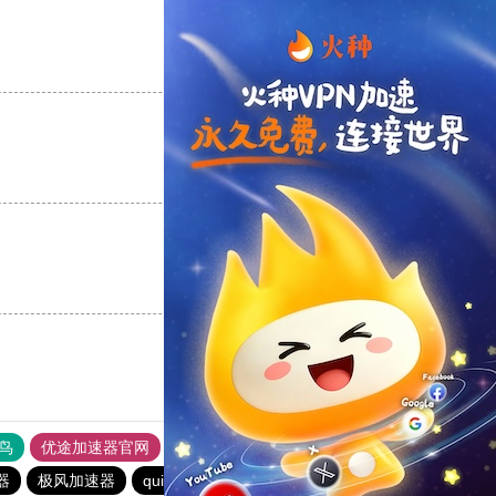
支持
[0]
反对
[0]
支持
[0]
反对
[0]
支持
[0]
反对
[0]
鸟
优途加速器官网
风驰加速器
旋风加速器
八戒看书
器
极风加速器
quickq
书游下载站
俺来买下载站