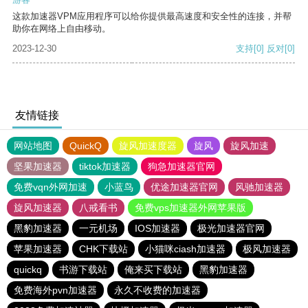
这款加速器VPM应用程序可以给你提供最高速度和安全性的连接，并帮
助你在网络上自由移动。
2023-12-30
支持
[0]
反对
[0]
友情链接
网站地图
QuickQ
旋风加速度器
旋风
旋风加速
坚果加速器
tiktok加速器
狗急加速器官网
免费vqn外网加速
小蓝鸟
优途加速器官网
风驰加速器
旋风加速器
八戒看书
免费vps加速器外网苹果版
黑豹加速器
一元机场
IOS加速器
极光加速器官网
苹果加速器
CHK下载站
小猫咪ciash加速器
极风加速器
quickq
书游下载站
俺来买下载站
黑豹加速器
免费海外pvn加速器
永久不收费的加速器