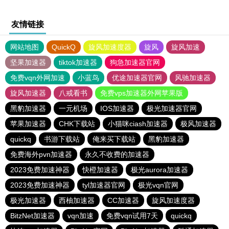
友情链接
网站地图
QuickQ
旋风加速度器
旋风
旋风加速
坚果加速器
tiktok加速器
狗急加速器官网
免费vqn外网加速
小蓝鸟
优途加速器官网
风驰加速器
旋风加速器
八戒看书
免费vps加速器外网苹果版
黑豹加速器
一元机场
IOS加速器
极光加速器官网
苹果加速器
CHK下载站
小猫咪ciash加速器
极风加速器
quickq
书游下载站
俺来买下载站
黑豹加速器
免费海外pvn加速器
永久不收费的加速器
2023免费加速神器
快橙加速器
极光aurora加速器
2023免费加速神器
tyl加速器官网
极光vqn官网
极光加速器
西柚加速器
CC加速器
旋风加速度器
BitzNet加速器
vqn加速
免费vqn试用7天
quickq