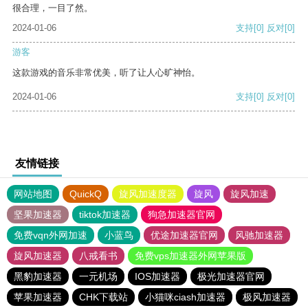
很合理，一目了然。
2024-01-06
支持
[0]
反对
[0]
游客
这款游戏的音乐非常优美，听了让人心旷神怡。
2024-01-06
支持
[0]
反对
[0]
友情链接
网站地图
QuickQ
旋风加速度器
旋风
旋风加速
坚果加速器
tiktok加速器
狗急加速器官网
免费vqn外网加速
小蓝鸟
优途加速器官网
风驰加速器
旋风加速器
八戒看书
免费vps加速器外网苹果版
黑豹加速器
一元机场
IOS加速器
极光加速器官网
苹果加速器
CHK下载站
小猫咪ciash加速器
极风加速器