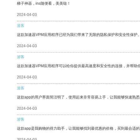
梯子神器，ins随便看，美美哒！
2024-04-03
游客
这款加速器VPM应用程序已经为我们带来了无限的隐私保护和安全性保护
2024-04-03
游客
这款加速器VPM应用程序可以给你提供最高速度和安全性的连接，并帮助
2024-04-03
游客
这款app的用户界面简洁明了，使用起来非常容易上手，让我能够快速熟
2024-04-03
游客
这款app是我购物的得力助手，让我能够找到最优惠的价格，买到最合适
2024-04-03