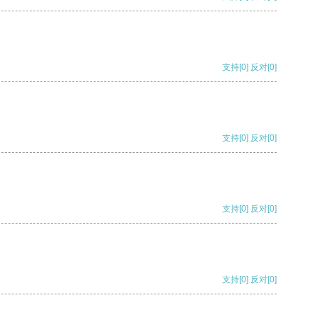
支持
[0]
反对
[0]
支持
[0]
反对
[0]
支持
[0]
反对
[0]
支持
[0]
反对
[0]