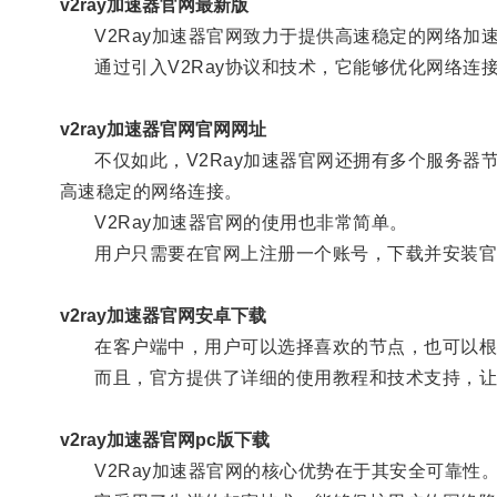
v2ray加速器官网最新版
V2Ray加速器官网致力于提供高速稳定的网络加
通过引入V2Ray协议和技术，它能够优化网络连
v2ray加速器官网官网网址
不仅如此，V2Ray加速器官网还拥有多个服务器
高速稳定的网络连接。
V2Ray加速器官网的使用也非常简单。
用户只需要在官网上注册一个账号，下载并安装官
v2ray加速器官网安卓下载
在客户端中，用户可以选择喜欢的节点，也可以根
而且，官方提供了详细的使用教程和技术支持，让
v2ray加速器官网pc版下载
V2Ray加速器官网的核心优势在于其安全可靠性