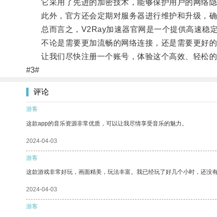
它采用了先进的加密技术，能够保护用户的网络隐
此外，官方还会定期对服务器进行维护和升级，确
总而言之，V2Ray加速器官网是一个提供高速稳
不论是需要更加流畅的网络连接，还是需要更好的网
让我们尽快注册一个账号，体验这个高效、轻松的
#3#
评论
游客
这款app的音乐资源非常优质，可以让我尽情享受音乐的魅力。
2024-04-03
游客
这款游戏非常好玩，画面精美，玩法丰富。我已经玩了好几个小时，还没
2024-04-03
游客