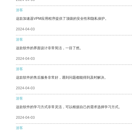
游客
这款加速器VPM应用程序提供了顶级的安全性和隐私保护。
2024-04-03
游客
这款软件的界面设计非常简洁，一目了然。
2024-04-03
游客
这款软件的售后服务非常好，遇到问题都能得到及时解决。
2024-04-03
游客
这款软件的学习方式非常灵活，可以根据自己的需求选择学习方式。
2024-04-03
游客