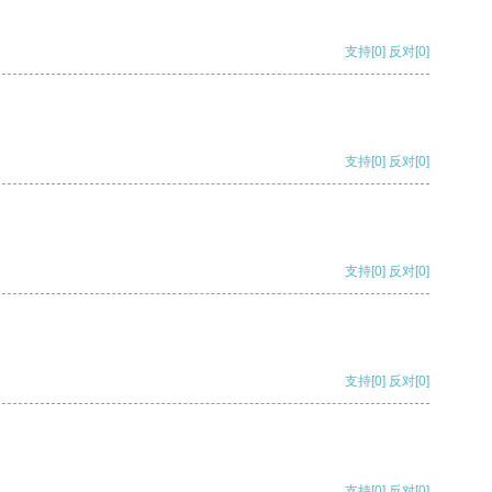
支持
[0]
反对
[0]
支持
[0]
反对
[0]
支持
[0]
反对
[0]
支持
[0]
反对
[0]
支持
[0]
反对
[0]