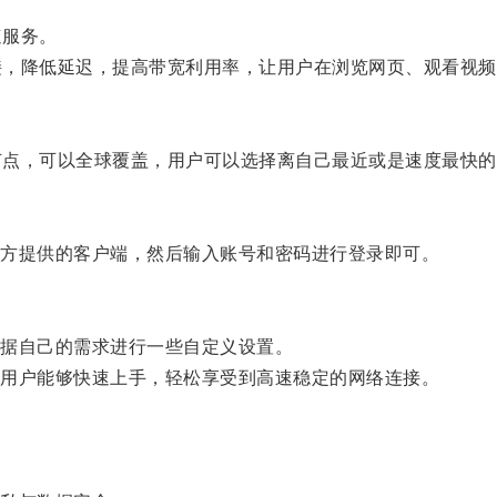
速服务。
接，降低延迟，提高带宽利用率，让用户在浏览网页、观看视频
节点，可以全球覆盖，用户可以选择离自己最近或是速度最快的
方提供的客户端，然后输入账号和密码进行登录即可。
据自己的需求进行一些自定义设置。
用户能够快速上手，轻松享受到高速稳定的网络连接。
。