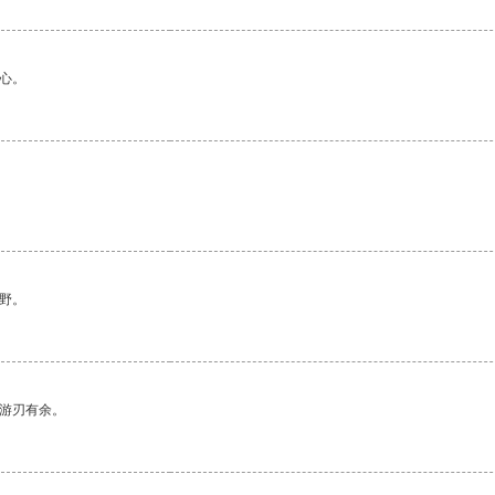
心。
野。
中游刃有余。