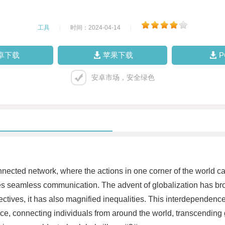
工具
|
时间：2024-04-14
|
卓下载
苹果下载
安卓市场，安全绿色
nected network, where the actions in one corner of the world can
es seamless communication. The advent of globalization has br
ives, it has also magnified inequalities. This interdependence h
e, connecting individuals from around the world, transcending 