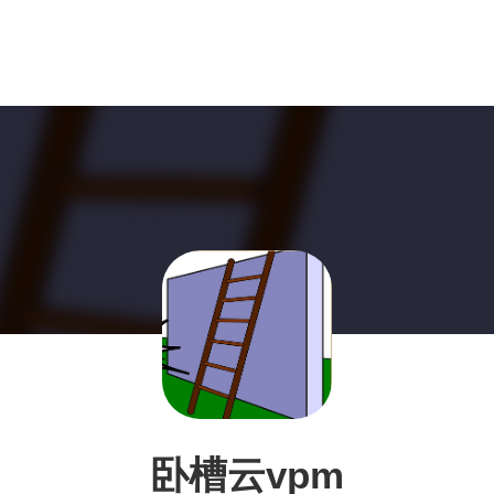
卧槽云vpm