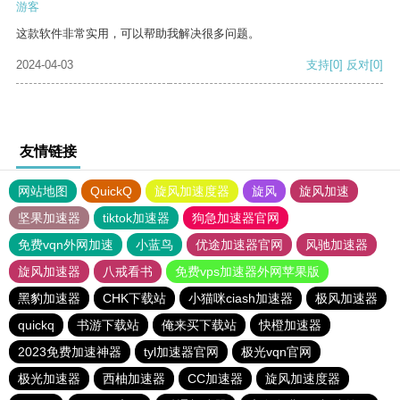
游客
这款软件非常实用，可以帮助我解决很多问题。
2024-04-03
支持
[0]
反对
[0]
友情链接
网站地图
QuickQ
旋风加速度器
旋风
旋风加速
坚果加速器
tiktok加速器
狗急加速器官网
免费vqn外网加速
小蓝鸟
优途加速器官网
风驰加速器
旋风加速器
八戒看书
免费vps加速器外网苹果版
黑豹加速器
CHK下载站
小猫咪ciash加速器
极风加速器
quickq
书游下载站
俺来买下载站
快橙加速器
2023免费加速神器
tyl加速器官网
极光vqn官网
极光加速器
西柚加速器
CC加速器
旋风加速度器