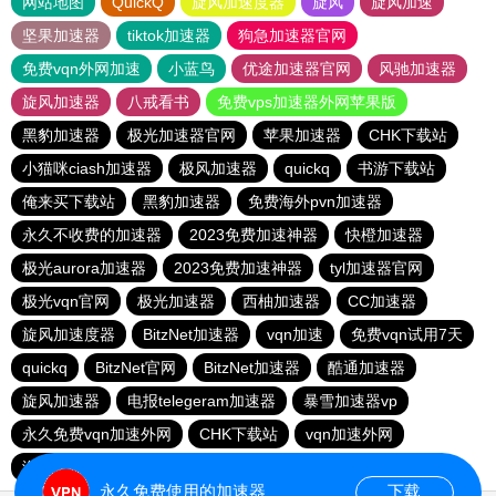
网站地图
QuickQ
旋风加速度器
旋风
旋风加速
坚果加速器
tiktok加速器
狗急加速器官网
免费vqn外网加速
小蓝鸟
优途加速器官网
风驰加速器
旋风加速器
八戒看书
免费vps加速器外网苹果版
黑豹加速器
极光加速器官网
苹果加速器
CHK下载站
小猫咪ciash加速器
极风加速器
quickq
书游下载站
俺来买下载站
黑豹加速器
免费海外pvn加速器
永久不收费的加速器
2023免费加速神器
快橙加速器
极光aurora加速器
2023免费加速神器
tyl加速器官网
极光vqn官网
极光加速器
西柚加速器
CC加速器
旋风加速度器
BitzNet加速器
vqn加速
免费vqn试用7天
quickq
BitzNet官网
BitzNet加速器
酷通加速器
旋风加速器
电报telegeram加速器
暴雪加速器vp
永久免费vqn加速外网
CHK下载站
vqn加速外网
海鸥下载站
1元机场
永久免费使用的加速器
下载