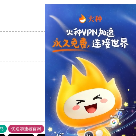
支持
[0]
反对
[0]
支持
[0]
反对
[0]
支持
[0]
反对
[0]
鸟
优途加速器官网
风驰加速器
旋风加速器
八戒看书