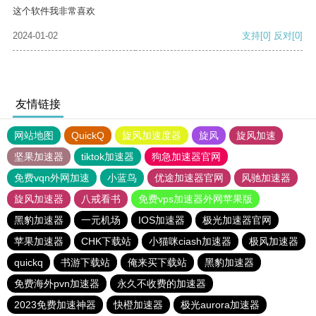
这个软件我非常喜欢
2024-01-02
支持
[0]
反对
[0]
友情链接
网站地图
QuickQ
旋风加速度器
旋风
旋风加速
坚果加速器
tiktok加速器
狗急加速器官网
免费vqn外网加速
小蓝鸟
优途加速器官网
风驰加速器
旋风加速器
八戒看书
免费vps加速器外网苹果版
黑豹加速器
一元机场
IOS加速器
极光加速器官网
苹果加速器
CHK下载站
小猫咪ciash加速器
极风加速器
quickq
书游下载站
俺来买下载站
黑豹加速器
免费海外pvn加速器
永久不收费的加速器
2023免费加速神器
快橙加速器
极光aurora加速器