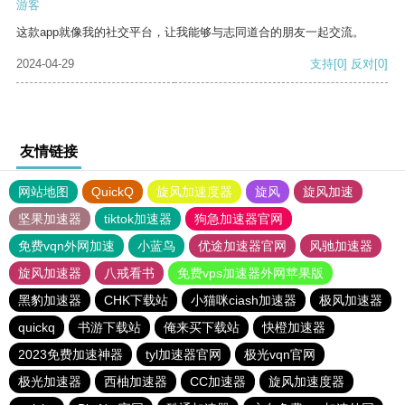
游客
这款app就像我的社交平台，让我能够与志同道合的朋友一起交流。
2024-04-29
支持
[0]
反对
[0]
友情链接
网站地图
QuickQ
旋风加速度器
旋风
旋风加速
坚果加速器
tiktok加速器
狗急加速器官网
免费vqn外网加速
小蓝鸟
优途加速器官网
风驰加速器
旋风加速器
八戒看书
免费vps加速器外网苹果版
黑豹加速器
CHK下载站
小猫咪ciash加速器
极风加速器
quickq
书游下载站
俺来买下载站
快橙加速器
2023免费加速神器
tyl加速器官网
极光vqn官网
极光加速器
西柚加速器
CC加速器
旋风加速度器