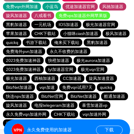
免费vqn外网加速
小蓝鸟
优途加速器官网
风驰加速器
旋风加速器
八戒看书
免费vps加速器外网苹果版
黑豹加速器
一元机场
IOS加速器
极光加速器官网
苹果加速器
CHK下载站
小猫咪ciash加速器
极风加速器
quickq
书游下载站
俺来买下载站
黑豹加速器
免费海外pvn加速器
永久不收费的加速器
2023免费加速神器
快橙加速器
极光aurora加速器
2023免费加速神器
tyl加速器官网
极光vqn官网
极光加速器
西柚加速器
CC加速器
旋风加速度器
BitzNet加速器
vqn加速
免费vqn试用7天
quickq
快连npv加速器
BitzNet官网
BitzNet加速器
酷通加速器
旋风加速器
电报telegeram加速器
暴雪加速器vp
永久免费vqn加速外网
CHK下载站
vqn加速外网
海鸥下载站
1元机场
永久免费使用的加速器
下载