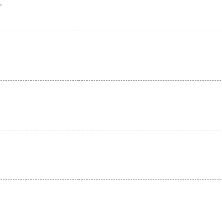
。
。
。