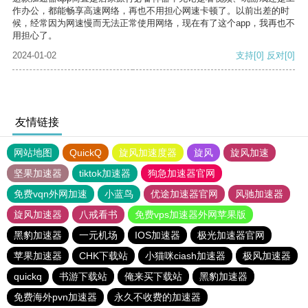
作办公，都能畅享高速网络，再也不用担心网速卡顿了。以前出差的时
候，经常因为网速慢而无法正常使用网络，现在有了这个app，我再也不
用担心了。
2024-01-02
支持
[0]
反对
[0]
友情链接
网站地图
QuickQ
旋风加速度器
旋风
旋风加速
坚果加速器
tiktok加速器
狗急加速器官网
免费vqn外网加速
小蓝鸟
优途加速器官网
风驰加速器
旋风加速器
八戒看书
免费vps加速器外网苹果版
黑豹加速器
一元机场
IOS加速器
极光加速器官网
苹果加速器
CHK下载站
小猫咪ciash加速器
极风加速器
quickq
书游下载站
俺来买下载站
黑豹加速器
免费海外pvn加速器
永久不收费的加速器