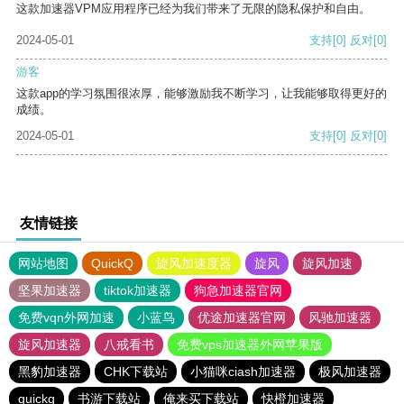
这款加速器VPM应用程序已经为我们带来了无限的隐私保护和自由。
2024-05-01
支持
[0]
反对
[0]
游客
这款app的学习氛围很浓厚，能够激励我不断学习，让我能够取得更好的
成绩。
2024-05-01
支持
[0]
反对
[0]
友情链接
网站地图
QuickQ
旋风加速度器
旋风
旋风加速
坚果加速器
tiktok加速器
狗急加速器官网
免费vqn外网加速
小蓝鸟
优途加速器官网
风驰加速器
旋风加速器
八戒看书
免费vps加速器外网苹果版
黑豹加速器
CHK下载站
小猫咪ciash加速器
极风加速器
quickq
书游下载站
俺来买下载站
快橙加速器