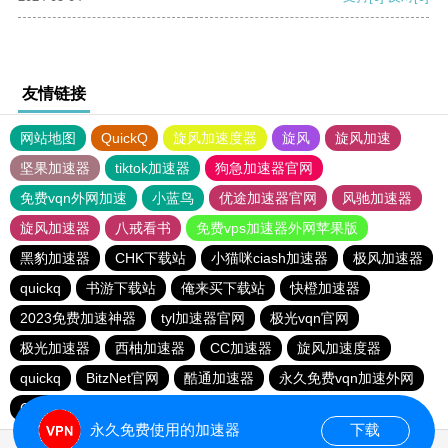
友情链接
网站地图
QuickQ
旋风加速度器
旋风
旋风加速
坚果加速器
tiktok加速器
狗急加速器官网
免费vqn外网加速
小蓝鸟
优途加速器官网
风驰加速器
旋风加速器
八戒看书
免费vps加速器外网苹果版
黑豹加速器
CHK下载站
小猫咪ciash加速器
极风加速器
quickq
书游下载站
俺来买下载站
快橙加速器
2023免费加速神器
tyl加速器官网
极光vqn官网
极光加速器
西柚加速器
CC加速器
旋风加速度器
quickq
BitzNet官网
酷通加速器
永久免费vqn加速外网
CHK下载站
海鸥下载站
1元机场
永久免费使用的加速器
下载