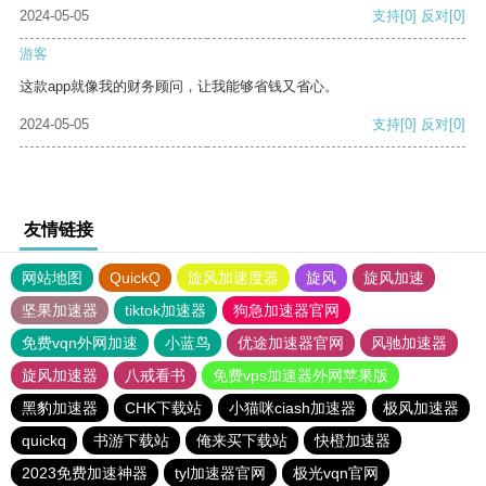
2024-05-05
支持
[0]
反对
[0]
游客
这款app就像我的财务顾问，让我能够省钱又省心。
2024-05-05
支持
[0]
反对
[0]
友情链接
网站地图
QuickQ
旋风加速度器
旋风
旋风加速
坚果加速器
tiktok加速器
狗急加速器官网
免费vqn外网加速
小蓝鸟
优途加速器官网
风驰加速器
旋风加速器
八戒看书
免费vps加速器外网苹果版
黑豹加速器
CHK下载站
小猫咪ciash加速器
极风加速器
quickq
书游下载站
俺来买下载站
快橙加速器
2023免费加速神器
tyl加速器官网
极光vqn官网