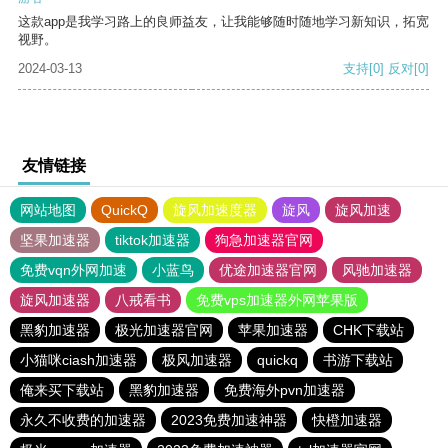
这款app是我学习路上的良师益友，让我能够随时随地学习新知识，拓宽
视野。
2024-03-13
支持
[0]
反对
[0]
友情链接
网站地图
QuickQ
旋风加速度器
旋风
旋风加速
坚果加速器
tiktok加速器
狗急加速器官网
免费vqn外网加速
小蓝鸟
优途加速器官网
风驰加速器
旋风加速器
八戒看书
免费vps加速器外网苹果版
黑豹加速器
极光加速器官网
苹果加速器
CHK下载站
小猫咪ciash加速器
极风加速器
quickq
书游下载站
俺来买下载站
黑豹加速器
免费海外pvn加速器
永久不收费的加速器
2023免费加速神器
快橙加速器