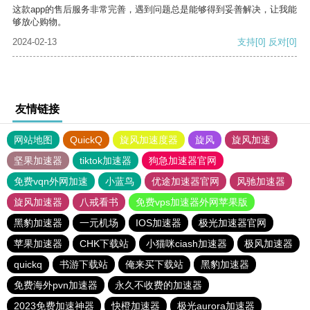
这款app的售后服务非常完善，遇到问题总是能够得到妥善解决，让我能
够放心购物。
2024-02-13
支持
[0]
反对
[0]
友情链接
网站地图
QuickQ
旋风加速度器
旋风
旋风加速
坚果加速器
tiktok加速器
狗急加速器官网
免费vqn外网加速
小蓝鸟
优途加速器官网
风驰加速器
旋风加速器
八戒看书
免费vps加速器外网苹果版
黑豹加速器
一元机场
IOS加速器
极光加速器官网
苹果加速器
CHK下载站
小猫咪ciash加速器
极风加速器
quickq
书游下载站
俺来买下载站
黑豹加速器
免费海外pvn加速器
永久不收费的加速器
2023免费加速神器
快橙加速器
极光aurora加速器