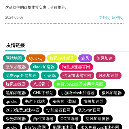
这款软件的价格非常实惠，值得推荐。
2024-05-07
支持
[0]
反对
[0]
友情链接
网站地图
QuickQ
旋风加速度器
旋风
旋风加速
坚果加速器
tiktok加速器
狗急加速器官网
免费vqn外网加速
小蓝鸟
优途加速器官网
风驰加速器
旋风加速器
八戒看书
免费vps加速器外网苹果版
黑豹加速器
CHK下载站
小猫咪ciash加速器
极风加速器
quickq
书游下载站
俺来买下载站
快橙加速器
2023免费加速神器
tyl加速器官网
极光vqn官网
极光加速器
西柚加速器
CC加速器
旋风加速度器
quickq
BitzNet官网
酷通加速器
永久免费vqn加速外网