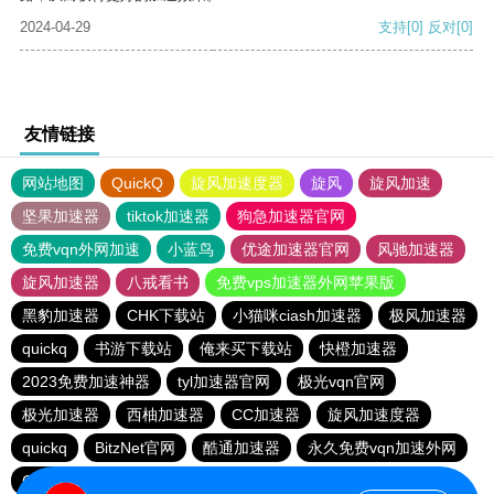
2024-04-29
支持
[0]
反对
[0]
友情链接
网站地图
QuickQ
旋风加速度器
旋风
旋风加速
坚果加速器
tiktok加速器
狗急加速器官网
免费vqn外网加速
小蓝鸟
优途加速器官网
风驰加速器
旋风加速器
八戒看书
免费vps加速器外网苹果版
黑豹加速器
CHK下载站
小猫咪ciash加速器
极风加速器
quickq
书游下载站
俺来买下载站
快橙加速器
2023免费加速神器
tyl加速器官网
极光vqn官网
极光加速器
西柚加速器
CC加速器
旋风加速度器
quickq
BitzNet官网
酷通加速器
永久免费vqn加速外网
CHK下载站
海鸥下载站
1元机场