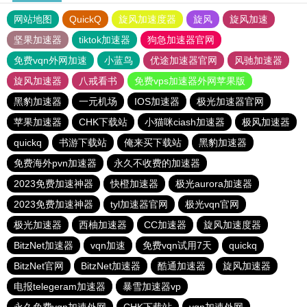
网站地图
QuickQ
旋风加速度器
旋风
旋风加速
坚果加速器
tiktok加速器
狗急加速器官网
免费vqn外网加速
小蓝鸟
优途加速器官网
风驰加速器
旋风加速器
八戒看书
免费vps加速器外网苹果版
黑豹加速器
一元机场
IOS加速器
极光加速器官网
苹果加速器
CHK下载站
小猫咪ciash加速器
极风加速器
quickq
书游下载站
俺来买下载站
黑豹加速器
免费海外pvn加速器
永久不收费的加速器
2023免费加速神器
快橙加速器
极光aurora加速器
2023免费加速神器
tyl加速器官网
极光vqn官网
极光加速器
西柚加速器
CC加速器
旋风加速度器
BitzNet加速器
vqn加速
免费vqn试用7天
quickq
BitzNet官网
BitzNet加速器
酷通加速器
旋风加速器
电报telegeram加速器
暴雪加速器vp