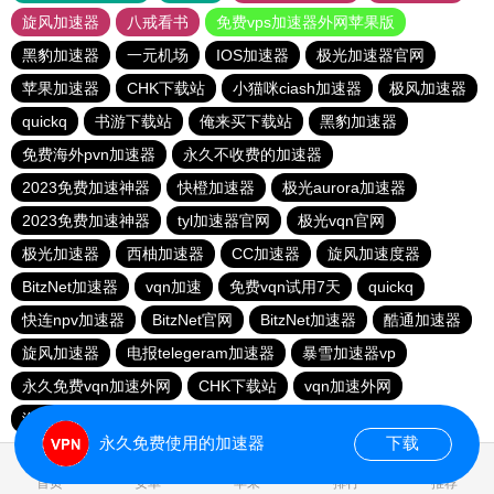
旋风加速器
八戒看书
免费vps加速器外网苹果版
黑豹加速器
一元机场
IOS加速器
极光加速器官网
苹果加速器
CHK下载站
小猫咪ciash加速器
极风加速器
quickq
书游下载站
俺来买下载站
黑豹加速器
免费海外pvn加速器
永久不收费的加速器
2023免费加速神器
快橙加速器
极光aurora加速器
2023免费加速神器
tyl加速器官网
极光vqn官网
极光加速器
西柚加速器
CC加速器
旋风加速度器
BitzNet加速器
vqn加速
免费vqn试用7天
quickq
快连npv加速器
BitzNet官网
BitzNet加速器
酷通加速器
旋风加速器
电报telegeram加速器
暴雪加速器vp
永久免费vqn加速外网
CHK下载站
vqn加速外网
海鸥下载站
1元机场
永久免费使用的加速器
下载
1.271335s
首页
安卓
苹果
排行
推荐