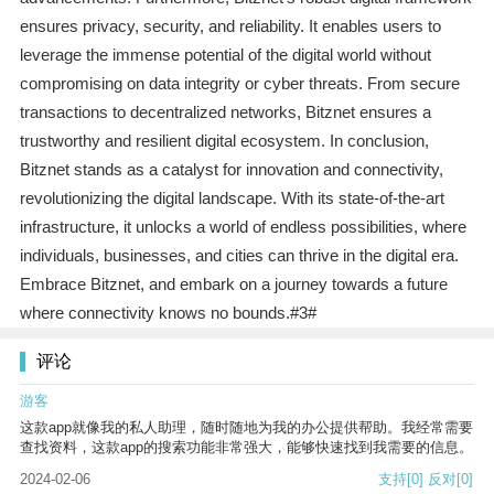
ensures privacy, security, and reliability. It enables users to
leverage the immense potential of the digital world without
compromising on data integrity or cyber threats. From secure
transactions to decentralized networks, Bitznet ensures a
trustworthy and resilient digital ecosystem. In conclusion,
Bitznet stands as a catalyst for innovation and connectivity,
revolutionizing the digital landscape. With its state-of-the-art
infrastructure, it unlocks a world of endless possibilities, where
individuals, businesses, and cities can thrive in the digital era.
Embrace Bitznet, and embark on a journey towards a future
where connectivity knows no bounds.#3#
评论
游客
这款app就像我的私人助理，随时随地为我的办公提供帮助。我经常需要
查找资料，这款app的搜索功能非常强大，能够快速找到我需要的信息。
2024-02-06
支持
[0]
反对
[0]