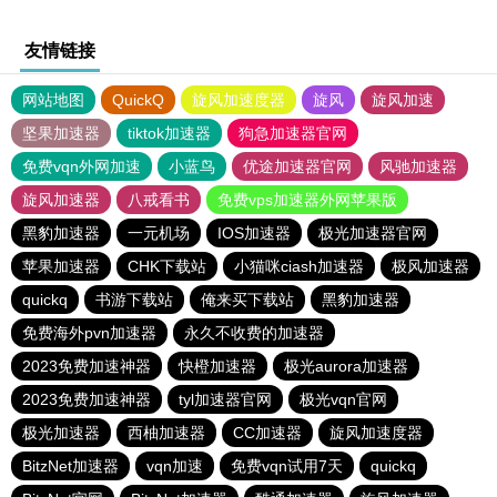
友情链接
网站地图
QuickQ
旋风加速度器
旋风
旋风加速
坚果加速器
tiktok加速器
狗急加速器官网
免费vqn外网加速
小蓝鸟
优途加速器官网
风驰加速器
旋风加速器
八戒看书
免费vps加速器外网苹果版
黑豹加速器
一元机场
IOS加速器
极光加速器官网
苹果加速器
CHK下载站
小猫咪ciash加速器
极风加速器
quickq
书游下载站
俺来买下载站
黑豹加速器
免费海外pvn加速器
永久不收费的加速器
2023免费加速神器
快橙加速器
极光aurora加速器
2023免费加速神器
tyl加速器官网
极光vqn官网
极光加速器
西柚加速器
CC加速器
旋风加速度器
BitzNet加速器
vqn加速
免费vqn试用7天
quickq