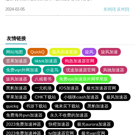
2024-02-05
支持
[0]
反对
[0]
友情链接
网站地图
QuickQ
旋风加速度器
旋风
旋风加速
坚果加速器
tiktok加速器
狗急加速器官网
免费vqn外网加速
小蓝鸟
优途加速器官网
风驰加速器
旋风加速器
八戒看书
免费vps加速器外网苹果版
黑豹加速器
一元机场
IOS加速器
极光加速器官网
苹果加速器
CHK下载站
小猫咪ciash加速器
极风加速器
quickq
书游下载站
俺来买下载站
黑豹加速器
免费海外pvn加速器
永久不收费的加速器
2023免费加速神器
快橙加速器
极光aurora加速器
2023免费加速神器
tyl加速器官网
极光vqn官网