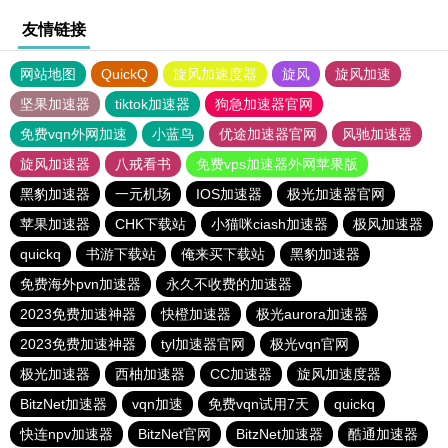
友情链接
网站地图
QuickQ
旋风加速度器
旋风
旋风加速
坚果加速器
tiktok加速器
狗急加速器官网
免费vqn外网加速
小蓝鸟
优途加速器官网
风驰加速器
旋风加速器
八戒看书
免费vps加速器外网苹果版
黑豹加速器
一元机场
IOS加速器
极光加速器官网
苹果加速器
CHK下载站
小猫咪ciash加速器
极风加速器
quickq
书游下载站
俺来买下载站
黑豹加速器
免费海外pvn加速器
永久不收费的加速器
2023免费加速神器
快橙加速器
极光aurora加速器
2023免费加速神器
tyl加速器官网
极光vqn官网
极光加速器
西柚加速器
CC加速器
旋风加速度器
BitzNet加速器
vqn加速
免费vqn试用7天
quickq
快连npv加速器
BitzNet官网
BitzNet加速器
酷通加速器