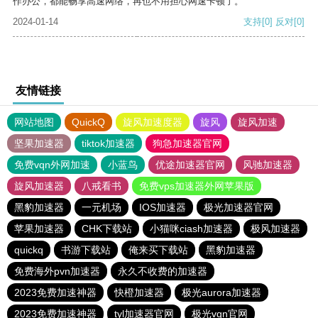
作办公，都能畅享高速网络，再也不用担心网速卡顿了。
2024-01-14
支持
[0]
反对
[0]
友情链接
网站地图
QuickQ
旋风加速度器
旋风
旋风加速
坚果加速器
tiktok加速器
狗急加速器官网
免费vqn外网加速
小蓝鸟
优途加速器官网
风驰加速器
旋风加速器
八戒看书
免费vps加速器外网苹果版
黑豹加速器
一元机场
IOS加速器
极光加速器官网
苹果加速器
CHK下载站
小猫咪ciash加速器
极风加速器
quickq
书游下载站
俺来买下载站
黑豹加速器
免费海外pvn加速器
永久不收费的加速器
2023免费加速神器
快橙加速器
极光aurora加速器
2023免费加速神器
tyl加速器官网
极光vqn官网