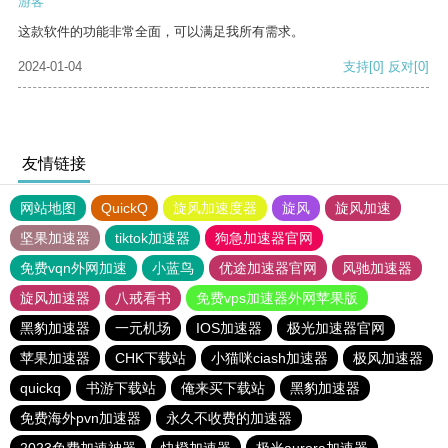
游客
这款软件的功能非常全面，可以满足我所有需求。
2024-01-04
支持
[0]
反对
[0]
友情链接
网站地图
QuickQ
旋风加速度器
旋风
旋风加速
坚果加速器
tiktok加速器
狗急加速器官网
免费vqn外网加速
小蓝鸟
优途加速器官网
风驰加速器
旋风加速器
八戒看书
免费vps加速器外网苹果版
黑豹加速器
一元机场
IOS加速器
极光加速器官网
苹果加速器
CHK下载站
小猫咪ciash加速器
极风加速器
quickq
书游下载站
俺来买下载站
黑豹加速器
免费海外pvn加速器
永久不收费的加速器