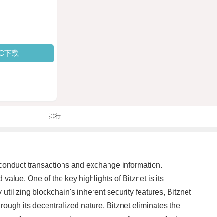
PC下载
排行
e conduct transactions and exchange information.
alue. One of the key highlights of Bitznet is its
utilizing blockchain's inherent security features, Bitznet
ough its decentralized nature, Bitznet eliminates the