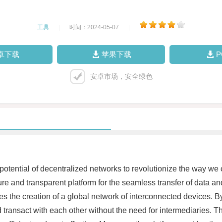
工具
|
时间：2024-05-07
|
卓下载
苹果下载
安卓市场，安全绿色
 potential of decentralized networks to revolutionize the way w
 and transparent platform for the seamless transfer of data and v
es the creation of a global network of interconnected devices. By 
ransact with each other without the need for intermediaries. Thr