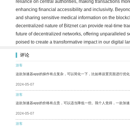
reliance on central authorities, making transactions mor
enhancing financial accessibility and inclusivity. Beyond
and sharing sensitive medical information on the blockch
decentralized nature of Bitznet can provide real-time tr
future of decentralized networks, offering unparalleled sec
poised to create a transformative impact in our digital 
评论
游客
这款加速器app的操作有点复杂，可以简化一下，比如将设置页面进行优化
2024-05-07
游客
这款加速器app的价格有点贵，可以适当降低一些。我个人觉得，一款加速
2024-05-07
游客