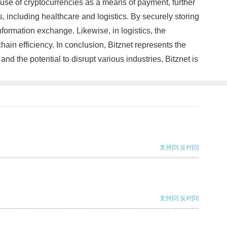
e use of cryptocurrencies as a means of payment, further
s, including healthcare and logistics. By securely storing
formation exchange. Likewise, in logistics, the
ain efficiency. In conclusion, Bitznet represents the
and the potential to disrupt various industries, Bitznet is
支持
[0]
反对
[0]
支持
[0]
反对
[0]