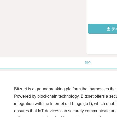
安
简介
Bitznet is a groundbreaking platform that harnesses the
Powered by blockchain technology, Bitznet offers a secure
integration with the Internet of Things (IoT), which enabl
ensures that IoT devices can securely communicate and t