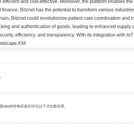
e efficient and cost-effective. Moreover, the platform enables th
 finance, Bitznet has the potential to transform various industrie
ain, Bitznet could revolutionize patient care coordination and in
acking and authentication of goods, leading to enhanced supply ch
urity, efficiency, and transparency. With its integration with IoT 
landscape.#3#
。
器app的价格应该在50元以下才比较合理。