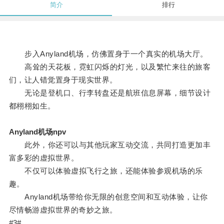
简介
排行
步入Anyland机场，仿佛置身于一个真实的机场大厅。
高耸的天花板，霓虹闪烁的灯光，以及繁忙来往的旅客
们，让人错觉置身于现实世界。
无论是登机口、行李转盘还是航班信息屏幕，细节设计
都栩栩如生。
Anyland机场npv
此外，你还可以与其他玩家互动交流，共同打造更加丰
富多彩的虚拟世界。
不仅可以体验虚拟飞行之旅，还能体验参观机场的乐
趣。
Anyland机场带给你无限的创意空间和互动体验，让你
尽情畅游虚拟世界的奇妙之旅。
#3#