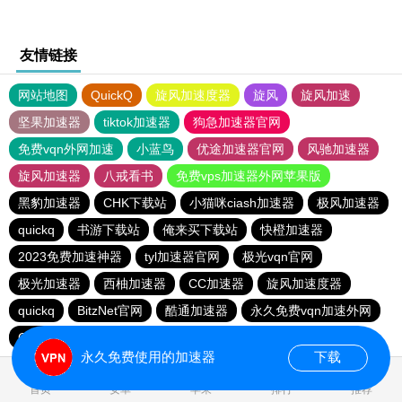
友情链接
网站地图
QuickQ
旋风加速度器
旋风
旋风加速
坚果加速器
tiktok加速器
狗急加速器官网
免费vqn外网加速
小蓝鸟
优途加速器官网
风驰加速器
旋风加速器
八戒看书
免费vps加速器外网苹果版
黑豹加速器
CHK下载站
小猫咪ciash加速器
极风加速器
quickq
书游下载站
俺来买下载站
快橙加速器
2023免费加速神器
tyl加速器官网
极光vqn官网
极光加速器
西柚加速器
CC加速器
旋风加速度器
quickq
BitzNet官网
酷通加速器
永久免费vqn加速外网
CHK下载站
海鸥下载站
1元机场
永久免费使用的加速器
下载
0.037023s
首页
安卓
苹果
排行
推荐