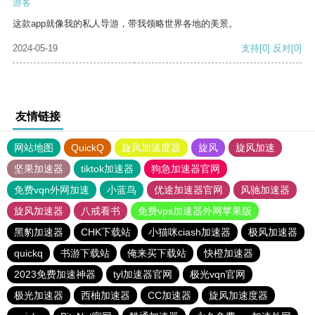
游客
这款app就像我的私人导游，带我领略世界各地的美景。
2024-05-19
支持
[0]
反对
[0]
友情链接
网站地图
QuickQ
旋风加速度器
旋风
旋风加速
坚果加速器
tiktok加速器
狗急加速器官网
免费vqn外网加速
小蓝鸟
优途加速器官网
风驰加速器
旋风加速器
八戒看书
免费vps加速器外网苹果版
黑豹加速器
CHK下载站
小猫咪ciash加速器
极风加速器
quickq
书游下载站
俺来买下载站
快橙加速器
2023免费加速神器
tyl加速器官网
极光vqn官网
极光加速器
西柚加速器
CC加速器
旋风加速度器